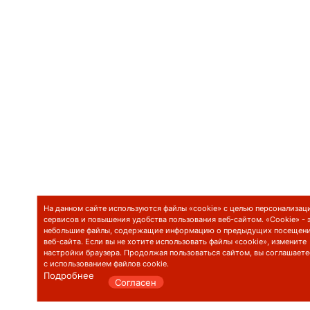
На данном сайте используются файлы «cookie» с целью персонализац
сервисов и повышения удобства пользования веб-сайтом. «Cookie» - 
небольшие файлы, содержащие информацию о предыдущих посещен
веб-сайта. Если вы не хотите использовать файлы «cookie», измените
настройки браузера. Продолжая пользоваться сайтом, вы соглашаете
с использованием файлов cookie.
Подробнее
Согласен