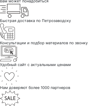
Вам может понадобиться
Круг отрезной по металлу MOS 125*1,2*22,2мм
(37005М)
40
₽
Быстрая доставка по Петрозаводску
В корзину
Консультации и подбор материалов по звонку
Удобный сайт с актуальными ценами
Нам доверяют более 1000 партнеров