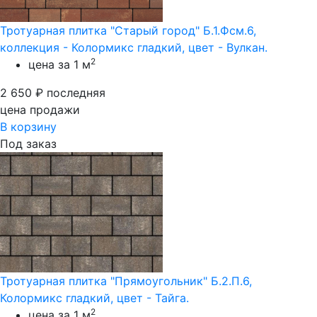
Тротуарная плитка "Старый город" Б.1.Фсм.6,
коллекция - Колормикс гладкий, цвет - Вулкан.
2
цена за 1 м
2 650
₽
последняя
цена продажи
В корзину
Под заказ
Тротуарная плитка "Прямоугольник" Б.2.П.6,
Колормикс гладкий, цвет - Тайга.
2
цена за 1 м