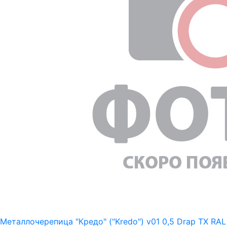
Металлочерепица "Кредо" ("Kredo") v01 0,5 Drap TX RAL